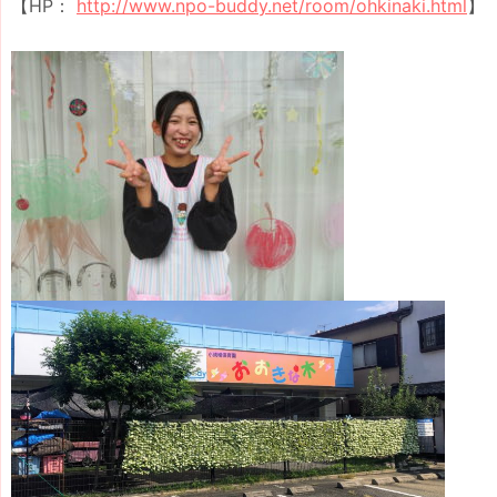
【HP：
http://www.npo-buddy.net/room/ohkinaki.html
】